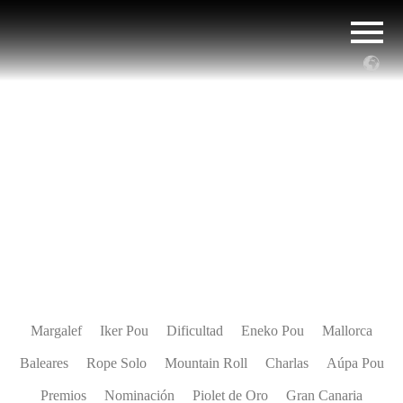
Destino
,
Taghia
Margalef
Iker Pou
Dificultad
Eneko Pou
Mallorca
Baleares
Rope Solo
Mountain Roll
Charlas
Aúpa Pou
Premios
Nominación
Piolet de Oro
Gran Canaria