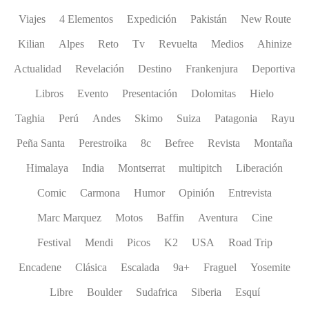
Viajes
4 Elementos
Expedición
Pakistán
New Route
Kilian
Alpes
Reto
Tv
Revuelta
Medios
Ahinize
Actualidad
Revelación
Destino
Frankenjura
Deportiva
Libros
Evento
Presentación
Dolomitas
Hielo
Taghia
Perú
Andes
Skimo
Suiza
Patagonia
Rayu
Peña Santa
Perestroika
8c
Befree
Revista
Montaña
Himalaya
India
Montserrat
multipitch
Liberación
Comic
Carmona
Humor
Opinión
Entrevista
Marc Marquez
Motos
Baffin
Aventura
Cine
Festival
Mendi
Picos
K2
USA
Road Trip
Encadene
Clásica
Escalada
9a+
Fraguel
Yosemite
Libre
Boulder
Sudafrica
Siberia
Esquí