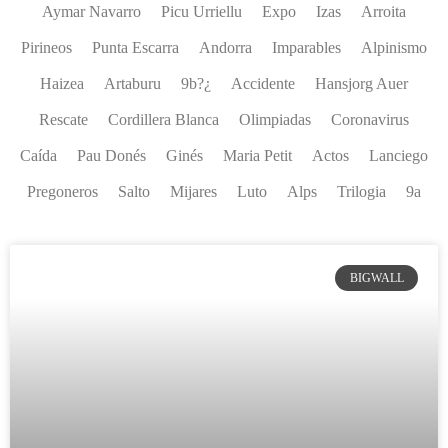
Aymar Navarro
Picu Urriellu
Expo
Izas
Arroita
Pirineos
Punta Escarra
Andorra
Imparables
Alpinismo
Haizea
Artaburu
9b?¿
Accidente
Hansjorg Auer
Rescate
Cordillera Blanca
Olimpiadas
Coronavirus
Caída
Pau Donés
Ginés
Maria Petit
Actos
Lanciego
Pregoneros
Salto
Mijares
Luto
Alps
Trilogia
9a
BIGWALL