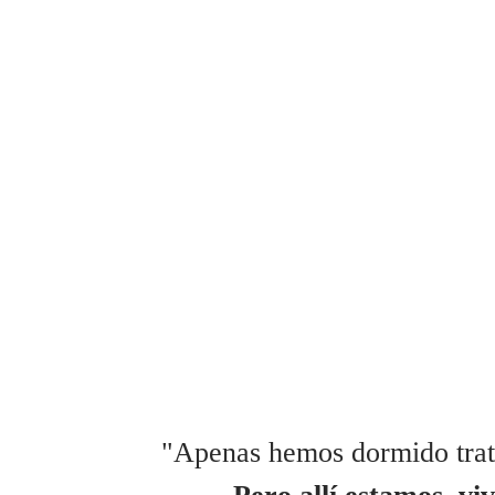
ACTION DIRECT
La vía más dura del mundo
"Apenas hemos dormido trata