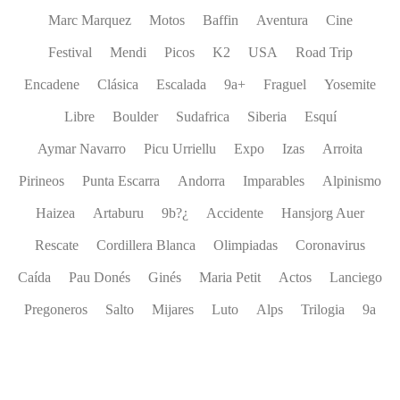
Marc Marquez
Motos
Baffin
Aventura
Cine
Festival
Mendi
Picos
K2
USA
Road Trip
Encadene
Clásica
Escalada
9a+
Fraguel
Yosemite
Libre
Boulder
Sudafrica
Siberia
Esquí
Aymar Navarro
Picu Urriellu
Expo
Izas
Arroita
Pirineos
Punta Escarra
Andorra
Imparables
Alpinismo
Haizea
Artaburu
9b?¿
Accidente
Hansjorg Auer
Rescate
Cordillera Blanca
Olimpiadas
Coronavirus
Caída
Pau Donés
Ginés
Maria Petit
Actos
Lanciego
Pregoneros
Salto
Mijares
Luto
Alps
Trilogia
9a