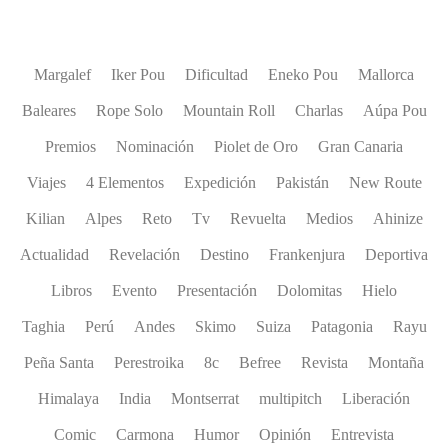
Margalef
Iker Pou
Dificultad
Eneko Pou
Mallorca
Baleares
Rope Solo
Mountain Roll
Charlas
Aúpa Pou
Premios
Nominación
Piolet de Oro
Gran Canaria
Viajes
4 Elementos
Expedición
Pakistán
New Route
Kilian
Alpes
Reto
Tv
Revuelta
Medios
Ahinize
Actualidad
Revelación
Destino
Frankenjura
Deportiva
Libros
Evento
Presentación
Dolomitas
Hielo
Taghia
Perú
Andes
Skimo
Suiza
Patagonia
Rayu
Peña Santa
Perestroika
8c
Befree
Revista
Montaña
Himalaya
India
Montserrat
multipitch
Liberación
Comic
Carmona
Humor
Opinión
Entrevista