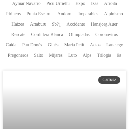
Aymar Navarro
Picu Urriellu
Expo
Izas
Arroita
Pirineos
Punta Escarra
Andorra
Imparables
Alpinismo
Haizea
Artaburu
9b?¿
Accidente
Hansjorg Auer
Rescate
Cordillera Blanca
Olimpiadas
Coronavirus
Caída
Pau Donés
Ginés
Maria Petit
Actos
Lanciego
Pregoneros
Salto
Mijares
Luto
Alps
Trilogia
9a
CULTURA