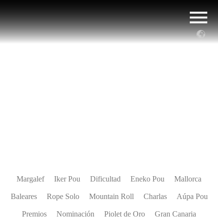
Medios
,
Revuelta
,
Tv
Margalef
Iker Pou
Dificultad
Eneko Pou
Mallorca
Baleares
Rope Solo
Mountain Roll
Charlas
Aúpa Pou
Premios
Nominación
Piolet de Oro
Gran Canaria