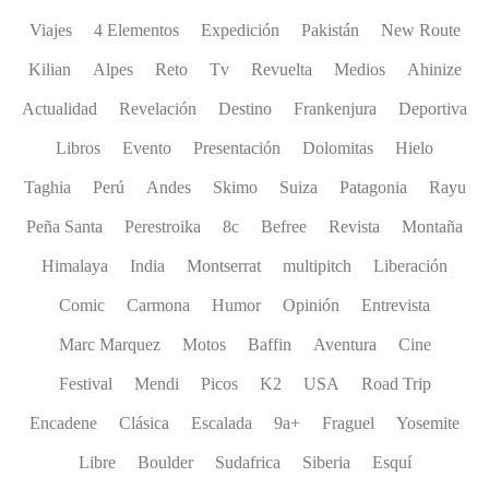
Viajes
4 Elementos
Expedición
Pakistán
New Route
Kilian
Alpes
Reto
Tv
Revuelta
Medios
Ahinize
Actualidad
Revelación
Destino
Frankenjura
Deportiva
Libros
Evento
Presentación
Dolomitas
Hielo
Taghia
Perú
Andes
Skimo
Suiza
Patagonia
Rayu
Peña Santa
Perestroika
8c
Befree
Revista
Montaña
Himalaya
India
Montserrat
multipitch
Liberación
Comic
Carmona
Humor
Opinión
Entrevista
Marc Marquez
Motos
Baffin
Aventura
Cine
Festival
Mendi
Picos
K2
USA
Road Trip
Encadene
Clásica
Escalada
9a+
Fraguel
Yosemite
Libre
Boulder
Sudafrica
Siberia
Esquí