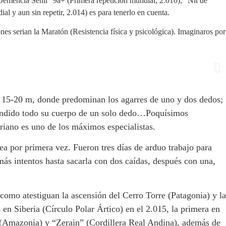
Demencia Senil” 9a+ (Primera repetición mundial, 2.010), “Nit de
 y aun sin repetir, 2.014) es para tenerlo en cuenta.
nes serian la Maratón (Resistencia física y psicológica). Imaginaros por
de 15-20 m, donde predominan los agarres de uno y dos dedos;
uspendido todo su cuerpo de un solo dedo…Poquísimos
toriano es uno de los máximos especialistas.
nea por primera vez. Fueron tres días de arduo trabajo para
ás intentos hasta sacarla con dos caídas, después con una,
como atestiguan la ascensión del Cerro Torre (Patagonia) y la
s en Siberia (Círculo Polar Ártico) en el 2.015, la primera en
 (Amazonia) y “Zerain” (Cordillera Real Andina), además de