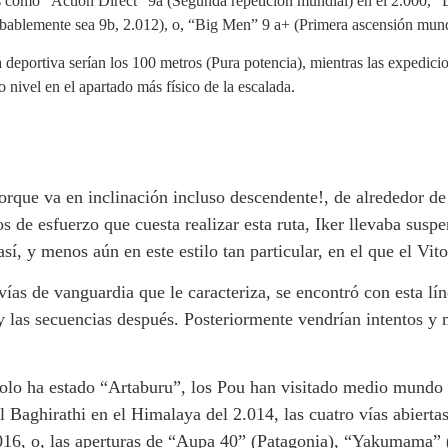
as como “Action Direct” 9a (Segunda repetición mundial) en el 2.000, “
ablemente sea 9b, 2.012), o, “Big Men” 9 a+ (Primera ascensión mundial
 deportiva serían los 100 metros (Pura potencia), mientras las expedicio
 nivel en el apartado más físico de la escalada.
porque va en inclinación incluso descendente!, de alrededor 
tos de esfuerzo que cuesta realizar esta ruta, Iker llevaba s
así, y menos aún en este estilo tan particular, en el que el Vi
vías de vanguardia que le caracteriza, se encontró con esta lí
las secuencias después. Posteriormente vendrían intentos y m
 solo ha estado “Artaburu”, los Pou han visitado medio mundo 
al Baghirathi en el Himalaya del 2.014, las cuatro vías abierta
.016, o, las aperturas de “Aupa 40” (Patagonia), “Yakumama”