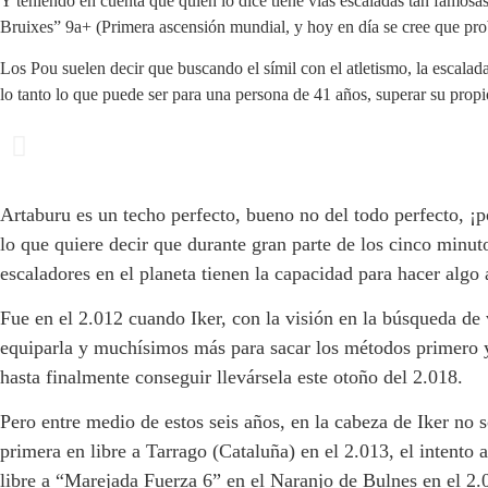
Y teniendo en cuenta que quien lo dice tiene vías escaladas tan famos
Bruixes” 9a+ (Primera ascensión mundial, y hoy en día se cree que prob
Los Pou suelen decir que buscando el símil con el atletismo, la escalada
lo tanto lo que puede ser para una persona de 41 años, superar su propio
Artaburu es un techo perfecto, bueno no del todo perfecto, ¡
lo que quiere decir que durante gran parte de los cinco minu
escaladores en el planeta tienen la capacidad para hacer algo 
Fue en el 2.012 cuando Iker, con la visión en la búsqueda de 
equiparla y muchísimos más para sacar los métodos primero y 
hasta finalmente conseguir llevársela este otoño del 2.018.
Pero entre medio de estos seis años, en la cabeza de Iker no
primera en libre a Tarrago (Cataluña) en el 2.013, el intento 
libre a “Marejada Fuerza 6” en el Naranjo de Bulnes en el 2