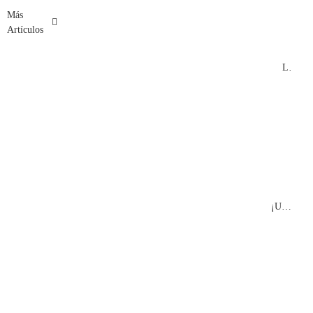
Más
Artículos
La chocolateria
¡Un cuarto de siglo en lo más alto!