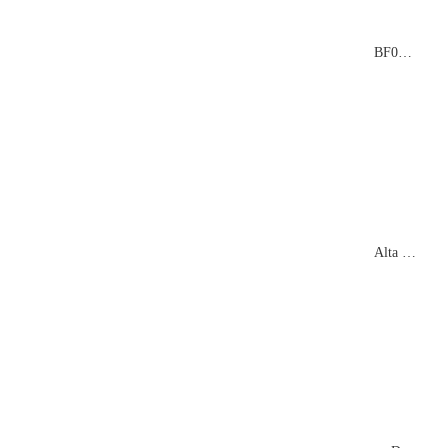
BF02: La superación en tiempos difíciles
Alta ruta Oberland en esquís