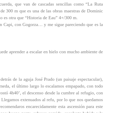
e cuerda, que van de cascadas sencillas como “La Ruta
a de 300 m que es una de las obras maestras de Dominic
 no es otra que “Historia de Eau” 4+/300 m.
on Capi, con Gogorza… y me sigue pareciendo que es la
puede aprender a escalar en hielo con mucho ambiente de
detrás de la aguja José Prado (un paisaje espectacular),
húmeda, el último largo lo escalamos empapado, con todo
 costó 4h40’, el descenso desde la cumbre al refugio, con
6h. Llegamos extenuados al refu, por lo que nos quedamos
recomendaros encarecidamente esta ascensión para este