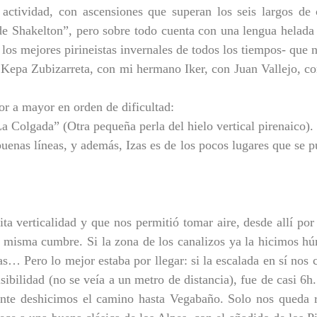
e actividad, con ascensiones que superan los seis largos d
 de Shakelton”, pero sobre todo cuenta con una lengua helad
 los mejores pirineistas invernales de todos los tiempos- que
 Kepa Zubizarreta, con mi hermano Iker, con Juan Vallejo, c
r a mayor en orden de dificultad:
 Colgada” (Otra pequeña perla del hielo vertical pirenaico).
buenas líneas, y además, Izas es de los pocos lugares que se 
a verticalidad y que nos permitió tomar aire, desde allí por 
la misma cumbre. Si la zona de los canalizos ya la hicimos 
ias… Pero lo mejor estaba por llegar: si la escalada en sí nos
visibilidad (no se veía a un metro de distancia), fue de casi 
iente deshicimos el camino hasta Vegabaño. Solo nos queda 