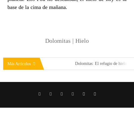
base de la cima de mañana.
Dolomitas
|
Hielo
Dolomitas: El refugio de hielo
Más Artículos
«Euskal Dantza» en el Atlas
Escalada clásica en Peña Santa
Hielo a ciegas
BF02: La superación en tiempos difíciles
20 años de expediciones
Más que un adiós, un hasta siempre
Éxito en el Mendi Film Festival