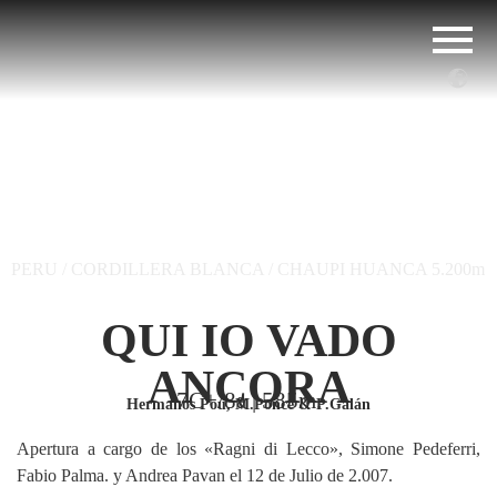
PERU / CORDILLERA BLANCA / CHAUPI HUANCA 5.200m
QUI IO VADO
ANCORA
7C+/8a | 585m.
Hermanos Pou, M.Ponce & P.Galán
Apertura a cargo de los «Ragni di Lecco», Simone Pedeferri,
Fabio Palma. y Andrea Pavan el 12 de Julio de 2.007.