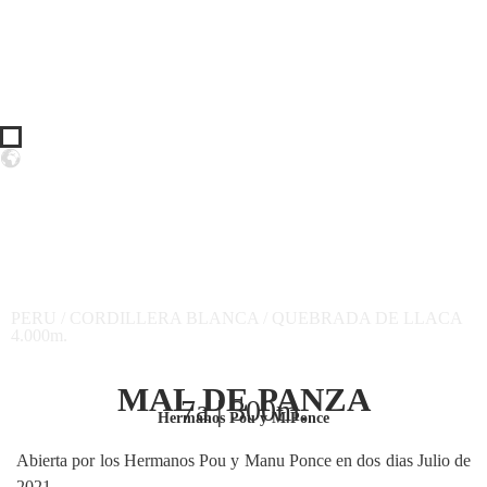
PERU / CORDILLERA BLANCA / QUEBRADA DE LLACA
4.000m.
MAL DE PANZA
7a | 300m.
Hermanos Pou y M.Ponce
Abierta por los Hermanos Pou y Manu Ponce en dos dias Julio de
2021.