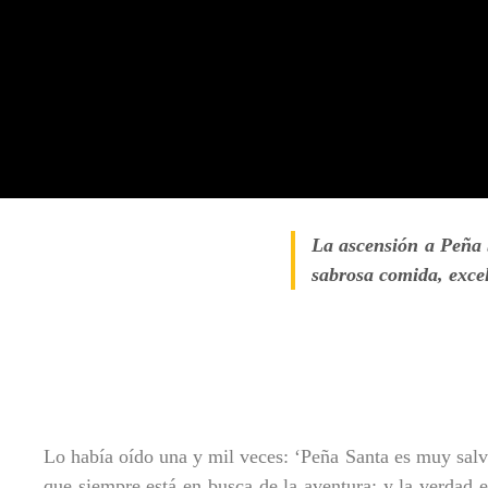
La ascensión a Peña S
sabrosa comida, excel
Lo había oído una y mil veces: ‘Peña Santa es muy salv
que siempre está en busca de la aventura; y la verdad e