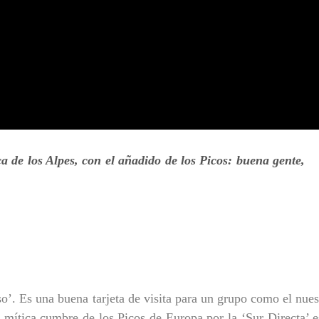
 de los Alpes, con el añadido de los Picos: buena gente,
’. Es una buena tarjeta de visita para un grupo como el nues
a mítica cumbre de los Picos de Europa por la ‘Sur Directa’ e