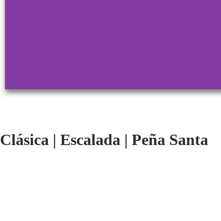
- La escalada técnicamente no es difícil
debemos dominar la escalada clásica de au
Clásica
|
Escalada
|
Peña Santa
- El descenso es largo y sinuoso. Nos hará
no te puedes caer. Con mal tiempo o una
pared 