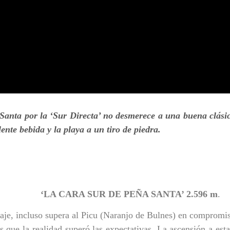
anta por la ‘Sur Directa’ no desmerece a una buena clásica
ente bebida y la playa a un tiro de piedra.
‘LA CARA SUR DE PEÑA SANTA’ 2.596 m
.
aje, incluso supera al Picu (Naranjo de Bulnes) en compromiso
s que la realidad superó las expectativas. La ascensión a est