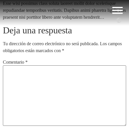
Esse wisi possimus class soluta laoreet mollit dolor scelerisque
repudiandae temporibus veritatis. Dapibus animi pharetra ligula eius
praesent nisi porttitor libero ante voluptatem hendrerit…
Deja una respuesta
Tu dirección de correo electrónico no será publicada.
Los campos
obligatorios están marcados con
*
Comentario
*